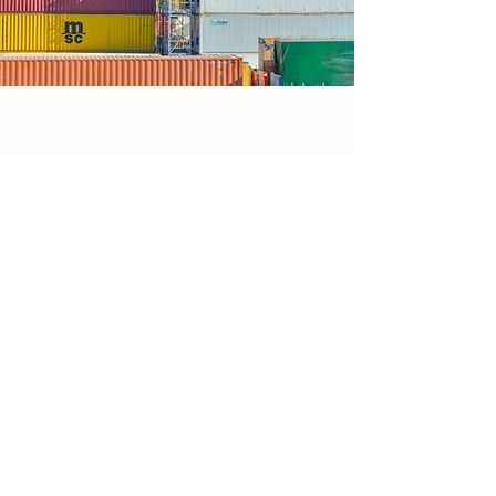
Contact Us
220 Laurier Ave W #900, Ottawa, ON
K1P 5Z9
Members Login
Log In