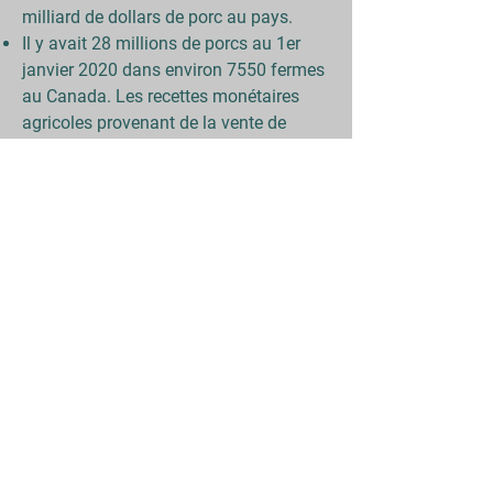
milliard de dollars de porc au pays.
Il y avait 28 millions de porcs au 1er
janvier 2020 dans environ 7550 fermes
au Canada. Les recettes monétaires
agricoles provenant de la vente de
porcs en 2020 ont totalisé 4,6 milliards
de dollars.
Le Conseil canadien du porc est la voix
nationale des producteurs de porcs du
Canada, représentant 7 000 fermes.
En 2020, l'industrie canadienne du porc
a exporté pour 5 milliards de dollars de
porc dans plus de 90 pays.
Si l'on compare les statistiques
commerciales à ce jour de 2019 à 2020,
les exportations de porc ont augmenté
de 17% en volume.